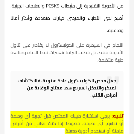
من الأدوية التقليدية إلى مثبطات PCSK9 والعلاجات الجينية،
أصبح لدى الأطباء والمرضى خيارات متعددة وأكثر أمانا
وفاعلية.
النجاح في السيطرة على الكوليسترول لا يقتصر على تناول
الأدوية فقط، بل يتطلب التزاما بتغييرات نمط الحياة ومتابعة
طبية منتظمة.
اجعل فحص الكوليسترول عادة سنوية، فالاكتشاف
المبكر والتدخل السريع هما مفتاح الوقاية من
أمراض القلب.
تنبيه:
يرجى استشارة طبيبك المختص قبل تجربة أي وصفة
أو تطبيق أي نصيحة، خصوصا إذا كنت تعاني من أمراض
مزمنة أو تستخدم أدوية معينة.