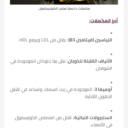
مكملات داعمة لعلاج الكوليسترول
أبرز المكملات:
النياسين (فيتامين B3):
يقلل من LDL ويرفع HDL.
الألياف القابلة للذوبان:
مثل بيتا جلوكان الموجودة في
الشوفان.
أوميغا 3:
الموجودة في زيت السمك، وتساعد في تقليل
الدهون الثلاثية.
الستيرولات النباتية:
تقلل من امتصاص الكوليسترول
في الأمعاء.