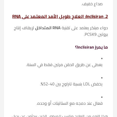
صداع خفيف.
2. Inclisiran: العلاج طويل الأمد المعتمد على RNA
دواء مبتكر يعتمد على تقنية
RNA المتداخل
لإيقاف إنتاج
بروتين PCSK9.
ما يميز Inclisiran؟
يعطى عن طريق الحقن مرتين فقط في السنة.
يخفض LDL بنسبة تتراوح بين 40-52%.
فعال عند دمجه مع الستاتينات أو وحده.
هذا النوع من العلاج مناسب للمرضى الذين يبحثون عن بديل