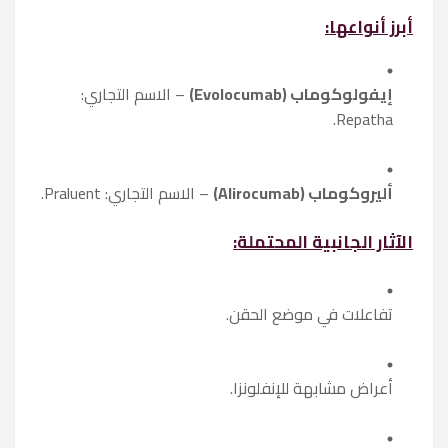
أبرز أنواعها:
إيفولوكوماب (Evolocumab)
– الاسم التجاري:
Repatha.
أليروكوماب (Alirocumab)
– الاسم التجاري: Praluent.
الآثار الجانبية المحتملة:
تفاعلات في موضع الحقن.
أعراض مشابهة للإنفلونزا.