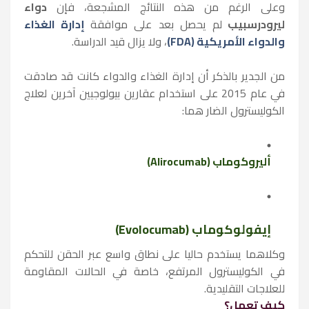
وعلى الرغم من هذه النتائج المشجعة، فإن
دواء
ليرودرسبيب
لم يحصل بعد على موافقة
إدارة الغذاء
والدواء الأمريكية (FDA)
، ولا يزال قيد الدراسة.
من الجدير بالذكر أن إدارة الغذاء والدواء كانت قد صادقت
في عام 2015 على استخدام عقارين بيولوجيين آخرين لعلاج
الكوليسترول الضار هما:
أليروكوماب (Alirocumab)
إيفولوكوماب (Evolocumab)
وكلاهما يستخدم حاليا على نطاق واسع عبر الحقن للتحكم
في الكوليسترول المرتفع، خاصة في الحالات المقاومة
للعلاجات التقليدية.
كيف تعمل؟