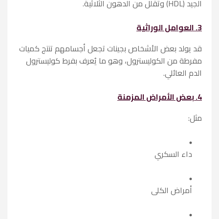
الجيد (HDL) وتقلل من الدهون الثلاثية.
3. العوامل الوراثية
قد يولد بعض الأشخاص بجينات تجعل أجسامهم تنتج كميات
مفرطة من الكوليسترول، وهو ما يُعرف بفرط كوليسترول
الدم العائلي.
4. بعض الأمراض المزمنة
مثل:
داء السكري
أمراض الكلى