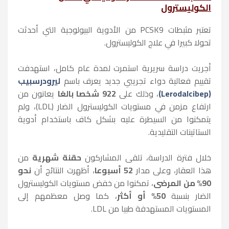
الكوليسترول
تعتبر مثبطات PCSK9 من الأدوية البيولوجية التي أحدثت
تحولا كبيرا في علاج الكوليسترول.
أجريت دراسة سريرية استمرت لمدة عام كامل، استهدفت
تقييم فعالية دواء تجريبي جديد يعرف باسم
ليرودرسبيب
(Lerodalcibep)
، وذلك على
922 شخصا بالغا
يعانون من
ارتفاع مزمن في مستويات الكوليسترول الضار (LDL)، ولم
يتمكنوا من السيطرة عليه بشكل كاف باستخدام أدوية
الستاتينات التقليدية.
خلال فترة الدراسة، تلقى المشاركون
حقنة شهرية
من
هذا العقار، وعلى مدار
52 أسبوعا
، أظهرت النتائج أن
نحو
90% من المرضى
، تمكنوا من خفض مستويات الكوليسترول
الضار بنسبة
50% أو أكثر
، كما وصل معظمهم إلى
المستويات المستهدفة طبيا من LDL.