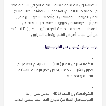
الكوليسترول هو مادة دهنية شمعية تنتج في الكبد وتوجد
في جميع خلايا الجسم، يستخدم لبناء أغشية الخلايا وإنتاج
بعض الهرمونات وفيتامين D وأحماض الجهاز الهضمي.
رغم أن الكوليسترول ضروري للجسم، فإن زيادته عن
المعدلات الطبيعية – خاصة الكوليسترول الضار (LDL) – تعد
من أبرز أسباب أمراض القلب وتصلب الشرايين.
يوجد نوعان رئيسيان من الكوليسترول:
الكوليسترول الضار (LDL):
يسبب تراكم الدهون في
جدران الشرايين، مما يزيد من خطر الإصابة بالسكتة
القلبية والدماغية.
الكوليسترول الجيد (HDL):
يعمل على إزالة
الكوليسترول الضار من مجرى الدم، مما يحمي القلب.