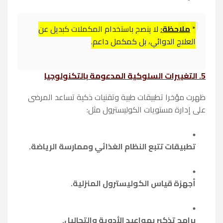
*
ملاحظة:
لا ينصح باستخدام المكملات كبديل عن
العلاج الدوائي، بل كمكمل داعم.
5. التغييرات السلوكية المدعومة بالتكنولوجيا
ظهرت مؤخرا تطبيقات طبية وتقنيات ذكية تساعد المرضى
على إدارة مستويات الكوليسترول مثل:
تطبيقات تتبع النظام الغذائي وممارسة الرياضة.
أجهزة قياس الكوليسترول المنزلية.
برامج تذكير بمواعيد الأدوية والتحاليل.