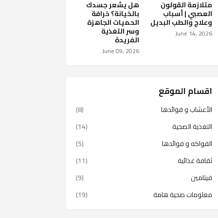
متلازمة القولون
هل يشعر جسدك
العصبي | أسباب
بالخيانة؟ خرافة
وعلاج والطب البديل
الحميات الجاهزة
وسر التغذية
June 14, 2026
الفريدة
June 09, 2026
اقسام الموقع
الأعشاب و فوائدها
(8)
التغذية الصحية
(14)
الفواكه و فوائدها
(5)
ثقافة غذائية
(11)
فيتامين
(9)
معلومات صحية هامة
(19)