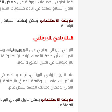
كما تحتوي الخضروات الورقية على
حمض الف
تناول السبانخ يساعد في زيادة مستويات
السير
طريقة الاستخدام
:
يمكن إضافة السبانخ إ
الرئيسية.
6.
الزبادي اليوناني
الزبادي اليوناني يحتوي على
البروبيوتيك
، وه
الدراسات أن صحة الأمعاء ترتبط ارتباطا وثيقً
بالبروبيوتيك في تقليل القلق والتوتر.
عند تناول الزبادي اليوناني، فإنه يساهم في
الالتهابات وتحسين وظيفة الدماغ. بالإضافة إ
اللذين يدعمان وظائف الجسم بشكل عام.
طريقة الاستخدام
:
يمكن تناول الزبادي اليونا
الفواكه.