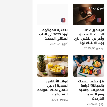
2
1
فيتامين B12:
التغذية الموجّهة:
الفوائد، المصادر،
ثورة 2025 في الطب
وأعراض النقص التي
الغذائي الحديث
يجب الانتباه لها
أكتوبر 20, 2025
ديسمبر 03, 2025
4
3
هل يشعر جسدك
فوائد الأناناس
بالخيانة؟ خرافة
الصحية | دليل
الحميات الجاهزة
شامل لملك الفواكه
وسر التغذية
الاستوائية
الفريدة
مايو 16, 2026
يونيو 09, 2026