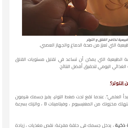
يعية تكافح القلق و التوتر
عية التي تعزز من صحة الدماغ والجهاز العصبي.
الطبيعية التي يمكن أن تساعد في تقليل مستويات القلق
غذائي اليومي لتحقيق أفضل النتائج.
 التوتر؟
بدأ العلمي". عندما تقع تحت ضغط التوتر، يفرز جسمك هرمون
. هذه الهرمونات تستهلك مخزونك من المغنيسيوم ، وفيتامينات B ، والزنك بسرعة
 ذكية
، يدخل جسمك في حلقة مفرغة: نقص مغذيات ، زيادة