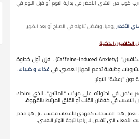
ب كوب من الشاي الأخضر في بداية اليوم أو قبل النوم في
اي الأخضر
يوميا، ويفضل تناوله في الصباح أو بعد الظهر.
 الكافيين الذكية
Caffeine-Induced Anxiet)
، فإن أول خطوة
مشروبات وظيفية تدعم الجهاز العصبي. في
غذاء و ضياء
،
ة دون "رعشة" التوتر:
سر يكمن في احتوائه على مركب "الماتين"، الذي يمنحك
 التسبب في خفقان القلب أو القلق المرتبط بالقهوة.
 يعمل هذا المستحلب كمهدئ للأعصاب فحسب ، بل هو
مخدر
 الأمعاء التي تتقلص لا إراديا نتيجة التوتر النفسي.