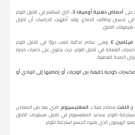
 على
أحماض دهنية أوميغا-3
، التي تساهم في تقليل التوتر
لقلق. تساعد الأحماض الدهنية أوميغا-3 في تحسين وظائف الدماغ، وقد أظهرت الدراسات أن تناول
هرمونات القلق.
فيتامين E
، وهي عناصر غذائية تلعب دورًا في تقليل التوتر
كسرات الفعالة في تقليل التوتر، حيث يحتوي على كميات كبيرة
عززان الصحة العصبية.
كسرات كوجبة خفيفة بين الوجبات أو إضافتها إلى الزبادي أو
و
اللفت
مصادر غنية بـ
المغنيسيوم
، الذي يعد من المعادن
ستجابة للتوتر. يساعد المغنيسيوم في تقليل مستويات القلق
وهو الهرمون الذي يفرزه الجسم استجابة للتوتر.