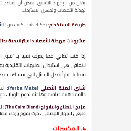
يقلل من الإجهاد النفسي. يمكن أن يساعد شر
تهدئة الأعصاب وتحسين الاسترخاء.
طريقة الاستخدام
:
يمكنك شرب كوب من
الش
مشروبات مهدئة للأعصاب: استراتيجية بدائل
إذا كنت تعاني مما يعرف تقنيا بـ
"قلق الكافيين" (y
للتعافي هي استبدال المنبهات التقليدية ب
قمنا باختبار أفضل البدائل التي تمنحك اليقظ
شاي المتة الأصلي
(Yerba Mate)
:
ال
طاقة ذهنية صافية وهادئة تدوم طويلا ، دون
مزيج النعناع والبابونج (The Calm Blend):
لا
طبيعي للجهاز الهضمي ،
حيث يقوم بإرخاء عضلات
4.
المكسرات