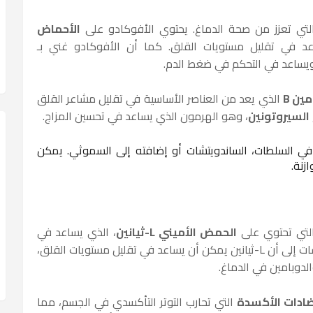
لتي تعزز من صحة الدماغ. يحتوي الأفوكادو على
الأحماض
د في تقليل مستويات القلق. كما أن الأفوكادو غني بـ
 ويساعد في التحكم في ضغط الدم.
ين B
الذي يعد من العناصر الأساسية في تقليل مشاعر القلق
السيروتونين
، وهو الهرمون الذي يساعد في تحسين المزاج.
في السلطات، الساندويتشات أو إضافته إلى السموثي. يمكن
زنة.
التي تحتوي على
الحمض الأميني L-ثيانين
، الذي يساعد في
تقليل التوتر وتعزيز الشعور بالهدوء. تشير الدراسات إلى أن L-ثيانين يمكن أن يساعد في تقليل مستويات القلق،
لدوبامين في الدماغ.
ادات الأكسدة
التي تحارب التوتر التأكسدي في الجسم، مما