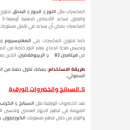
المكسرات مثل
اللوز
و
الجوز
و
البندق
تحتوي
وا
المكسرات يمكن أن يساعد في تقليل مستويات 
كما تحتوي المكسرات على
المغنيسيوم
و
وتحسين صحة الدماغ. يعتبر اللوز خاصة من الم
من
فيتامين B2
و
الريبوفلافين
، اللذين ي
طريقة الاستخدام
:
يمكنك تناول حفنة من الم
السموثي.
5.
السبانخ والخضروات الورقية
تعد الخضروات الورقية مثل
السبانخ
و
الكرنب
المهمة في تنظيم الجهاز العصبي وتحسين الا
والتوتر من خلال تنظيم مستويات
الكورتيزول
، 