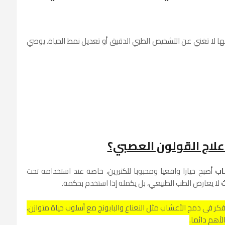
نها لا تغني عن التشخيص الطبي الدقيق أو تعديل نمط الحياة. يوصي
علاج القولون العصبي؟
اب
أصبح خيارا واقعيا ومحبوبا للكثيرين، خاصة عند استخدامه تحت
ث
لا يعارض الطب الطبيعي، بل يكمله إذا استخدم بحكمة.
ر في دمج الأعشاب مثل النعناع والبابونج مع أسلوب حياة متوازن،
أهم دائما.