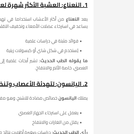
1. النعناع: العشبة الأكثر شهرة لعلاج القولون العصبي
يعد
النعناع
من أكثر الأعشاب استخداما في تهدئ
يساعد في استرخاء عضلات الأمعاء وتخفيف التقل
فوائد مثبتة في دراسات علمية
يُستخدم في شكل شاي أو كبسولات زيتية
ما يقوله الطب الحديث:
تشير أبحاث علمية إلى
العصبي، خاصة الألم والانتفاخ.
2. اليانسون: لتهدئة الأعصاب وتنظيم حركة الأمعاء
يمتلك
اليانسون
خصائص مضادة للتشنج، وهو مفيد ف
يعمل على استرخاء الجهاز العصبي
يقلل من الغازات والانتفاخ
رأي الطب الحديث:
دراسات صغيرة أظهرت نتائج واع