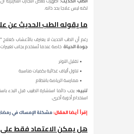
الطب الحديث:
أظهرت بعض التجارب السريرية أن 
لكنه ليس علاجا بحد ذاته.
ما يقوله الطب الحديث عن عل
رغم أن الطب الحديث لا يعترف بالأعشاب كعلاج "نها
جودة الحياة
خاصة عندما تُستخدم بجانب تغييرات 
تقليل التوتر
تناول ألياف غذائية بكميات مناسبة
ممارسة الرياضة بانتظام
تنبيه:
يجب دائما استشارة الطبيب قبل البدء با
استخدام أدوية أخرى.
إقرأ أيضا المقال:
مشكلة الإمساك في رمضان_
هل يمكن الاعتماد فقط على 