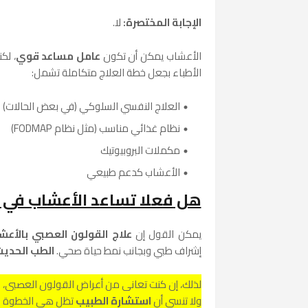
الإجابة المختصرة:
لا.
الأعشاب يمكن أن تكون
عامل مساعد قوي
، لك
الأطباء بجعل خطة العلاج متكاملة تشمل:
العلاج النفسي السلوكي (في بعض الحالات)
نظام غذائي مناسب (مثل نظام FODMAP)
مكملات البروبيوتيك
الأعشاب كدعم طبيعي
هل فعلا تساعد الأعشاب في 
يمكن القول إن
علاج القولون العصبي بالأعش
إشراف طبي وبجانب نمط حياة صحي.
الطب الحدي
لذلك، إن كنت تعاني من أعراض القولون العصبي، فك
ولا تنسى أن
استشارة الطبيب
تظل هي الخطوة ال