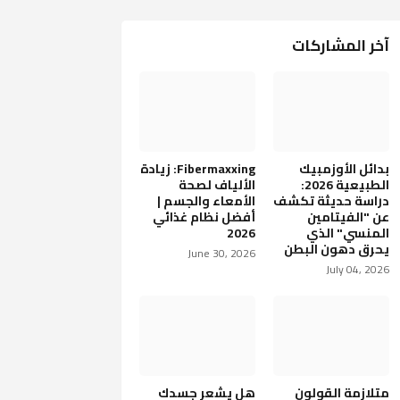
آخر المشاركات
بدائل الأوزمبيك
Fibermaxxing: زيادة
الطبيعية 2026:
الألياف لصحة
دراسة حديثة تكشف
الأمعاء والجسم |
عن "الفيتامين
أفضل نظام غذائي
المنسي" الذي
2026
يحرق دهون البطن
June 30, 2026
July 04, 2026
متلازمة القولون
هل يشعر جسدك