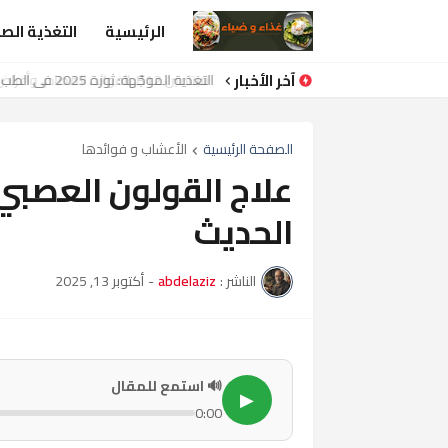
الرئيسية
التغذية الص
آخر الأخبار
فيتامين B12: الفوائد، المصادر، وأعراض النقص التي يجب الانتباه لها
الصفحة الرئيسية
الأعشاب و فوائدها
علاج القولون العصبي 
الحديث
الناشر :
abdelaziz
-
أكتوبر 13, 2025
🔊 استمع للمقال
▶
0:00