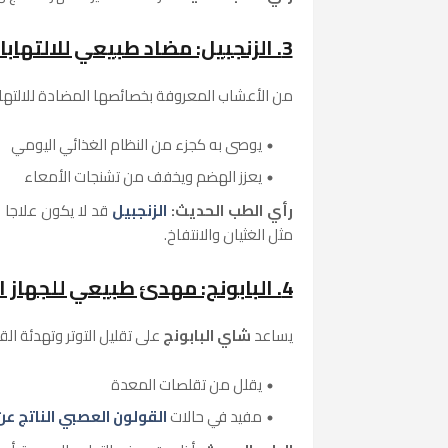
3. الزنجبيل: مضاد طبيعي للالتهابات
من الأعشاب المعروفة بخصائصها المضادة للالتهاب،
يوصى به كجزء من النظام الغذائي اليومي
يعزز الهضم ويخفف من تشنجات الأمعاء
رأي الطب الحديث:
الزنجبيل
قد لا يكون علاجا 
مثل الغثيان والانتفاخ.
4. البابونج: مهدئ طبيعي للجهاز الهضمي والعصبي
يساعد
شاي البابونج
على تقليل التوتر وتهدئة الق
يقلل من تقلصات المعدة
مفيد في حالات
القولون العصبي الناتج عن