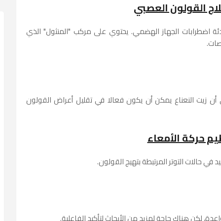
ة اضطرابات الجهاز الهضمي. يحتوي على مركب "المنثول" الذي
صات.
 أن زيت النعناع يمكن أن يكون فعالا في تقليل أعراض القولون
ي حالات التوتر المرتبطة بتهيج القولون.
دة، لكن هناك حاجة لمزيد من الأبحاث لتأكيد الفاعلية.