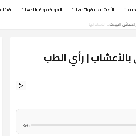
حية
الأعشاب و فوائدها
الفواكه و فوائدها
فيتام
بالأعشاب | رأي الطب
3:34