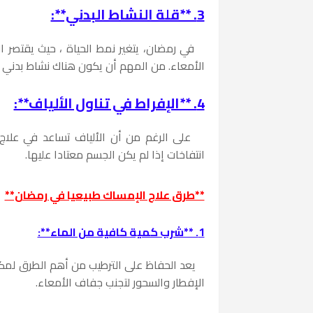
3. **قلة النشاط البدني**:
في رمضان، يتغير نمط الحياة ، حيث يقتصر ال
الأمعاء. من المهم أن يكون هناك نشاط بدني ح
4. **الإفراط في تناول الألياف**:
على الرغم من أن الألياف تساعد في علاج
انتفاخات إذا لم يكن الجسم معتادا عليها.
**طرق علاج الإمساك طبيعيا في رمضان**
1. **شرب كمية كافية من الماء**:
يعد الحفاظ على الترطيب من أهم الطرق لمك
الإفطار والسحور لتجنب جفاف الأمعاء.