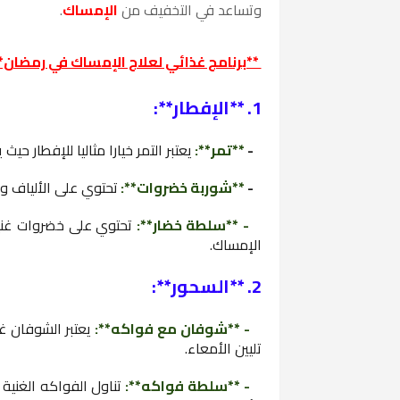
وتساعد في التخفيف من
الإمساك
.
**برنامج غذائي لعلاج الإمساك في رمضان*
1. **الإفطار**:
-
**تمر**:
يعتبر التمر خيارا مثاليا للإفطار ح
-
**شوربة خضروات**:
تحتوي على الألياف و
- **سلطة خضار**:
تحتوي على خضروات غنية
الإمساك.
2. **السحور**:
- **شوفان مع فواكه**:
يعتبر الشوفان غ
تليين الأمعاء.
- **سلطة فواكه**:
تناول الفواكه الغنية