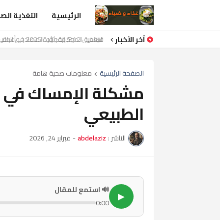
الرئيسية
التغذية الص
آخر الأخبار
فيتامين B12: الفوائد، المصادر، وأعراض النقص التي يجب الانتباه لها
الصفحة الرئيسية
معلومات صحية هامة
مشكلة الإمساك في ر
الطبيعي
الناشر :
abdelaziz
-
فبراير 24, 2026
🔊 استمع للمقال
▶
0:00