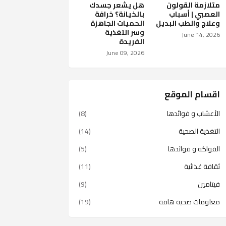
متلازمة القولون
هل يشعر جسدك
العصبي | أسباب
بالخيانة؟ خرافة
وعلاج والطب البديل
الحميات الجاهزة
وسر التغذية
June 14, 2026
الفريدة
June 09, 2026
اقسام الموقع
الأعشاب و فوائدها
(8)
التغذية الصحية
(14)
الفواكه و فوائدها
(5)
ثقافة غذائية
(11)
فيتامين
(9)
معلومات صحية هامة
(19)