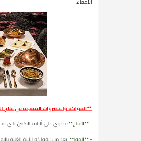
الأمعاء.
**الفواكه والخضروات المفيدة في علاج ا
- **التفاح**:
يحتوي على ألياف البكتين التي تسا
- **الموز**:
يعد من الفواكه اللينة الغنية بالب