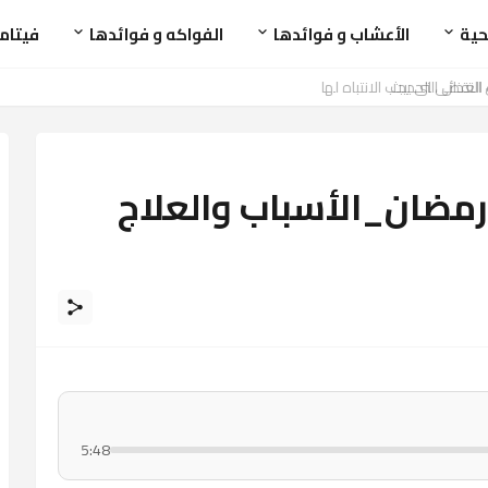
حية
الأعشاب و فوائدها
الفواكه و فوائدها
فيتام
مضان_الأسباب والعلاج
5:48