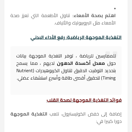
اهتم بصحة الأمعاء:
تناول الأطعمة التي تعزز صحة
الأمعاء مثل البروبيوتيك والألياف.
التغذية الموجهة الرياضية: رفع الأداء البدني
للممارسين للرياضة ، توفر التغذية الموجهة بيانات
حول
معدل أكسدة الدهون
لديهم ، مما يسمح
بتحديد التوقيت الدقيق لتناول الكربوهيدرات (Nutrient
Timing) لتحقيق أقصى طاقة وأسرع استشفاء عضلي.
فوائد التغذية الموجهة لصحة القلب
إضافة إلى خفض الكوليسترول، تلعب
التغذية الموجهة
دورا كبيرا في: