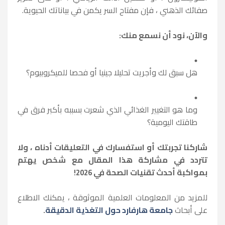
صفائك الذهني ، فإن مفتاح السر يكمن في بياناتك الحيوية.
والآن، نود أن نسمع منك:
هل سبق لك وأجريت تحليلا جينيا أو فحصا للميكروبيوم؟
وما هو التغيير الغذائي الذي شعرت بسببه بأكبر فرق في
طاقتك اليومية؟
شاركنا تجربتك أو استفسارك في التعليقات أدناه ، ولا
تتردد في مشاركة هذا المقال مع شخص يهتم
بمواكبة أحدث تقنيات الصحة في
2026!
للمزيد من المعلومات العلمية الموثوقة ، يمكنك الاطلاع
على أبحاث
جامعة هارفارد حول التغذية الدقيقة
.