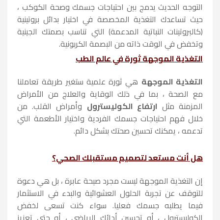
التوجه الحديث يدمج بين احتياجات جسمك وصحة الكوكب ،
حيث تساعدك التغذية المخصصة في اختيار بدائل بروتينية
(كالبروتينات النباتية المدعمة) التي تناسب بصمتك الجينية
وتخفض في الوقت ذاته من البصمة الكربونية.
التغذية الموجهة ثورة في عالم الطب
التغذية الموجهة
هي ثورة علمية ستغير طريقة تعاملنا
مع الصحة ، بما في ذلك الوقاية والعلاج من الأمراض
المزمنة مثل
ارتفاع الكوليسترول
وأمراض القلب. من
خلال فهم احتياجات جسمك الفردية واختيار الأطعمة التي
تدعمه ، يمكنك تحسين صحتك بشكل دائم.
هل أنت مستعد لتصميم مستقبلك الصحي؟
إن التغذية الموجهة ليست مجرد صيحة عابرة ، بل هي دعوة
للتوقف عن تجربة الحلول العشوائية والبدء في الاستثمار
فيما يطلبه جسمك فعليا. سواء كنت تسعى لخفض
الكوليسترول ، أو تحسين أدائك الرياضي ، أو حتى تعزيز