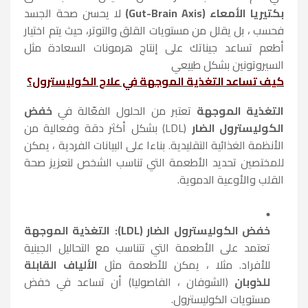
بكتيريا الأمعاء (Gut-Brain Axis)
لا يحسن صحة الجسد
فحسب ، بل يقلل من مستويات القلق والتوتر، حيث يتم اختيار
أطعم تساعد جيناتك على إنتاج هرمونات السعادة مثل
السيروتونين بشكل طبيعي
كيف تساعد التغذية الموجهة في علاج الكوليسترول؟
التغذية الموجهة
تعتبر من الحلول الفعّالة في
خفض
الكوليسترول الضار
(LDL) بشكل أكثر دقة وفعالية من
الأنظمة الغذائية التقليدية. بناءا على البيانات الفردية ، يمكن
للمختصين تحديد الأطعمة التي تناسب الشخص لتعزيز صحة
القلب والأوعية الدموية.
خفض الكوليسترول الضار (LDL):
التغذية الموجهة
تعتمد على الأطعمة التي تتناسب مع التحاليل الجينية
للأفراد. مثلا ، يمكن للأطعمة مثل
الألياف القابلة
للذوبان
(الشوفان ، الفاصوليا) أن تساعد في خفض
مستويات الكوليسترول.