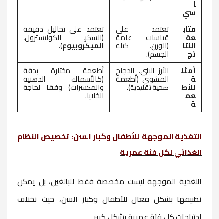
ا
سي
متاب
تعتمد على
تعتمد على تحاليل دقيقة
عة
قياسات عامة
(السكر، الكوليسترول،
النتا
(الوزن، كتلة
الميكروبيوم
).
ئج
الجسم).
أمثل
الأرز البني، الدجاج
أطعمة مختارة بدقة
ة
المشوي (أطعمة
(كالأسماك الدهنية
للأط
صحية تقليدية).
والمكسرات) وفقا لحاجة
عم
الخلايا.
ة
التغذية الموجهة للأطفال وكبار السن: تخصيص النظام
الغذائي لكل فئة عمرية
التغذية الموجهة ليست مخصصة فقط للبالغين، بل يمكن
تطبيقها بشكل فعال للأطفال وكبار السن، حيث تختلف
احتياجات كل فئة عمرية بشكل كبير.