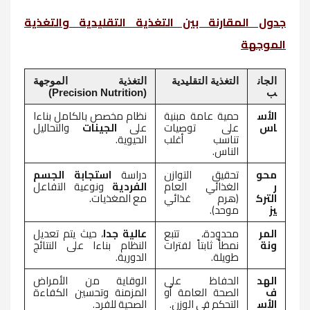
جدول المقارنة بين التغذية التقليدية والتغذية
الموجهة
الجان
التغذية التقليدية
التغذية الموجهة
ب
(Precision Nutrition)
الأس
حمية عامة مبنية
نظام مخصص بالكامل بناءا
اس
على توصيات
على
الجينات
والتحاليل
تناسب أغلب
الحيوية.
الناس.
محو
تحقيق التوازن
دراسة
استجابة الجسم
ر
الغذائي العام
الفردية
ونوعية التفاعل
الترك
(هرم غذائي
مع المغذيات.
يز
موحد).
المر
محدودة، تتبع
عالية جدا
، حيث يتم تعديل
ونة
نمطاً ثابتاً لفترات
النظام بناءا على النتائج
طويلة.
الدورية.
الهد
الحفاظ على
الوقاية من الأمراض
ف
الصحة العامة أو
المزمنة وتحسين الكفاءة
الأس
التحكم في الوزن.
الصحية للفرد.