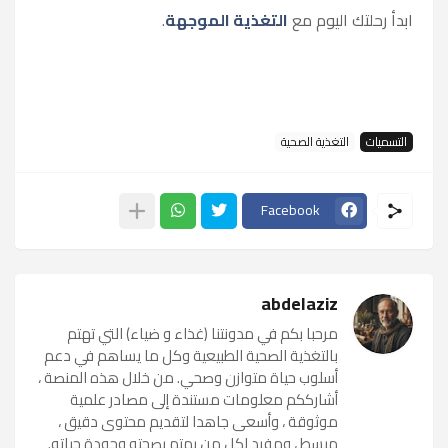
ابدأ رحلتك اليوم مع
التغذية الموجهة
.
التسميات
التغذية الصحية
Facebook
abdelaziz
مرحبا بكم في مدونتنا (غذاء و ضياء) التي تهتم
بالتغذية الصحية الطبيعية وكل ما يساهم في دعم
أسلوب حياة متوازن وصحي. من خلال هذه المنصة ،
أشارككم معلومات مستندة إلى مصادر علمية
موثوقة ، وأسعى جاهدا لتقديم محتوى دقيق ،
مبسط ، ومفيد لكل من يهتم بصحته وجودة حياته.