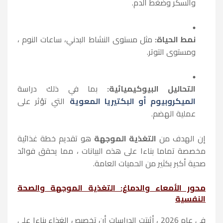
والسكر وضغط الدم.
نمط الحياة:
مثل مستوى النشاط البدني، ساعات النوم ،
ومستوى التوتر.
التحاليل البيوكيميائية:
بما في ذلك دراسة
الميكروبيوم أو البكتيريا المعوية
التي تؤثر على
عملية الهضم.
إن الهدف من
التغذية الموجهة
هو تقديم خطة غذائية
مخصصة تماما بناءا على هذه البيانات ، مما يحقق فوائد
صحية أكبر بكثير من الحميات العامة.
محور الأمعاء والدماغ: التغذية الموجهة والصحة
النفسية
في عام 2026 ، أثبتت الدراسات أن تخصيص الغذاء بناءا على