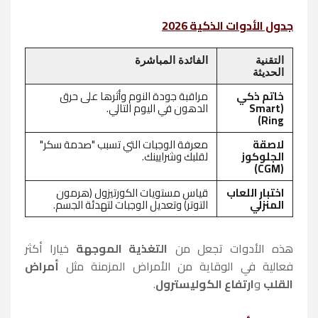
جدول الأدوات الذكية 2026
التقنية
الفائدة المباشرة
الحديثة
خاتم ذكي
مراقبة جودة النوم وأثرها على حرق
(Smart
الدهون في اليوم التالي.
Ring)
لاصقة
معرفة الوجبات التي تسبب "صدمة سكر"
الجلوكوز
لقلبك وشرايينك.
(CGM)
اختبار اللعاب
قياس مستويات الكورتيزول (هرمون
المنزلي
التوتر) وتعديل الوجبات لتهدئة الجسم.
هذه الأدوات تجعل من
التغذية الموجهة
خيارا أكثر
فعالية في الوقاية من الأمراض المزمنة مثل
أمراض
القلب
و
ارتفاع الكوليسترول
.