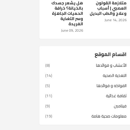
متلازمة القولون
هل يشعر جسدك
العصبي | أسباب
بالخيانة؟ خرافة
وعلاج والطب البديل
الحميات الجاهزة
وسر التغذية
June 14, 2026
الفريدة
June 09, 2026
اقسام الموقع
الأعشاب و فوائدها
(8)
التغذية الصحية
(14)
الفواكه و فوائدها
(5)
ثقافة غذائية
(11)
فيتامين
(9)
معلومات صحية هامة
(19)