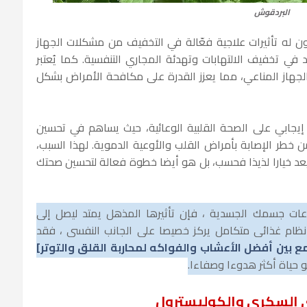
البردقوش
ون له تأثيرات علاجية فعّالة في التخفيف من مشكلات الجهاز
 في تخفيف الالتهابات وتهدئة المجاري التنفسية. كما يُعتبر
الجهاز المناعي، مما يعزز القدرة على مكافحة الأمراض بشكل
ر إيجابي على الصحة القلبية الوعائية، حيث يساهم في تحسين
خطر الإصابة بأمراض القلب والأوعية الدموية. لهذا السبب،
يعد خيارا لذيذا فحسب، بل هو أيضا خطوة فعالة لتحسين صحتك
ات جسمك الجسدية ، فإن تأثيرها المذهل يمتد ليصل إلى
ن نظام غذائي متكامل يركز خصيصا على الجانب النفسي ، فقد
مع بين أفضل الأعشاب والفواكه لمحاربة القلق والتوتر]
حو حياة أكثر هدوءا وصفاءا.
ى السكري والكوليسترول