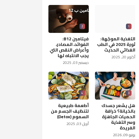
2
1
التغذية الموجّهة:
فيتامين B12:
ثورة 2025 في الطب
الفوائد، المصادر،
الغذائي الحديث
وأعراض النقص التي
يجب الانتباه لها
أكتوبر 20, 2025
ديسمبر 03, 2025
4
3
هل يشعر جسدك
أطعمة طبيعية
بالخيانة؟ خرافة
لتنظيف الجسم من
الحميات الجاهزة
السموم (Detox)
وسر التغذية
أبريل 03, 2025
الفريدة
يونيو 09, 2026