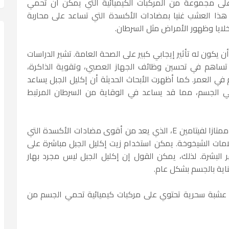
ي على مجموعة من المركبات الكيميائية التي يمكن أن تحمي
هذا العشب غنيا بمضادات الأكسدة التي تساعد على محاربة
الخلايا وظهور الأمراض مثل السرطان.
 يكون له تأثير إيجابي كبير على الصحة العامة. تشير الدراسات
 تساهم في تحسين وظائف الجهاز العصبي، وتقوية الذاكرة،
 في العمر. كما أظهرت الأبحاث الحديثة أن إكليل الجبل يساعد
في الجسم، مما قد يساعد في الوقاية من السرطان المرتبط
وبجانب هذه الفوائد، يعتبر إكليل الجبل مصدرا ممتازا لفيتامين E، الذي يعد من أقوى مضادات الأكسدة التي
امات الشيخوخة. يمكن استخدام زيت إكليل الجبل مباشرة على
ر البشرة. لذلك، يمكن القول إن إكليل الجبل ليس مجرد بهار
اية بالجسم بشكل عام.
 عشبة سحرية تحتوي على مركبات كيميائية تحمي الجسم من