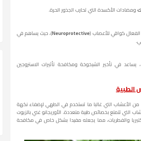
ك
ومضادات الأكسدة التي تحارب الجذور الحرة.
Neuroprotective
)، حيث يساهم في
ي.
ضل فيتامين E ، يساعد في تأخير الشيخوخة ومكافحة تأثيرات الاستروجين
ص الطبية
وش ) من الأعشاب التي غالبا ما تستخدم في الطهي لإضفاء نكهة
اب التي تتمتع بخصائص طبية متعددة. الأوريجانو غني بالزيوت
تيريا والفطريات، مما يجعله مفيدا بشكل خاص في مكافحة