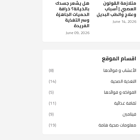
متلازمة القولون
هل يشعر جسدك
العصبي | أسباب
بالخيانة؟ خرافة
وعلاج والطب البديل
الحميات الجاهزة
وسر التغذية
June 14, 2026
الفريدة
June 09, 2026
اقسام الموقع
الأعشاب و فوائدها
(8)
التغذية الصحية
(14)
الفواكه و فوائدها
(5)
ثقافة غذائية
(11)
فيتامين
(9)
معلومات صحية هامة
(19)