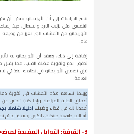
تشير الدراسات إلى أن الأوريجانو يمكن أن يك
التنفسي مثل نزلات البرد والسعال، حيث يساعد
الأوريجانو من الأعشاب التي تعزز من وظيفة 
عام.
إضافة إلى ذلك، يعتقد أن الأوريجانو له تأثي
تدفق الدم وتقوية عضلة القلب، مما يقلل من 
فإن تضمين الأوريجانو في نظامك الغذائي لا 
العامة.
وبينما تساهم هذه الأعشاب في تقوية دفاع
أعماق الحالة المزاجية. وإذا كنتِ تبحثين ع
أعددنا لك في
غذاء وضياء
[دليلا شاملا يج
بأساليب طبيعية مبتكرة ، ليكون رفيقك الدائم ن
3-
القرفة: التوابل المفيدة لمرض