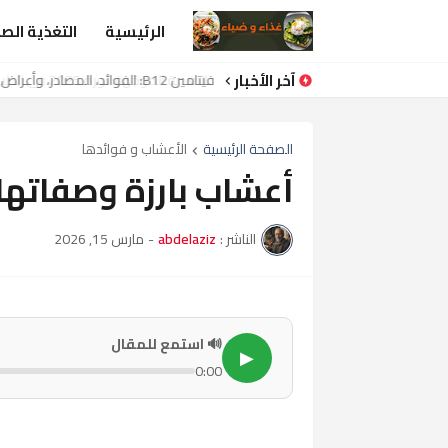
الرئيسية
التغذية الص
آخر الأخبار
فيتامين B12: الفوائد، المصادر، وأعراض النقص التي يجب الانتباه لها
الصفحة الرئيسية
الأعشاب و فوائدها
أعشاب بارزة وصفاتها ال
الناشر :
abdelaziz
-
مارس 15, 2026
🔊 استمع للمقال
▶
0:00