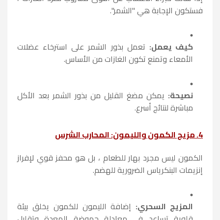
فستكون الإجابة هي "الشمر".
كيف يعمل:
تعمل بذور الشمر على استرخاء عضلات
الأمعاء وتمنع تكون الغازات من الأساس.
نصيحة:
يمكن مضغ القليل من بذور الشمر بعد الأكل
مباشرة لنتائج أسرع.
4. مزيج الكمون والليمون: المحارب الشرس
الكمون ليس مجرد بهار للطعام ، بل هو محفز قوي لإفراز
إنزيمات البنكرياس الضرورية للهضم.
المزيج السحري:
إضافة الليمون للكمون يخلق بيئة
قلوية تساعد في معادلة حموضة المعدة وتقليل