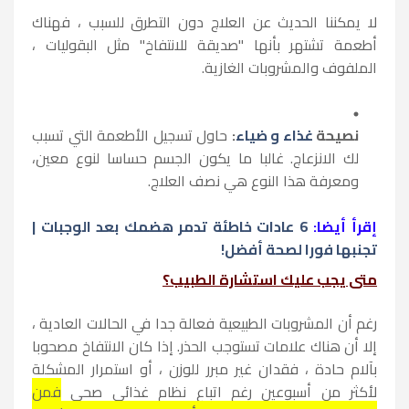
لا يمكننا الحديث عن العلاج دون التطرق للسبب ، فهناك
أطعمة تشتهر بأنها "صديقة للانتفاخ" مثل البقوليات ،
الملفوف والمشروبات الغازية.
نصيحة
غذاء و ضياء
:
حاول تسجيل الأطعمة التي تسبب
لك الانزعاج. غالبا ما يكون الجسم حساسا لنوع معين،
ومعرفة هذا النوع هي نصف العلاج.
إقرأ أيضا:
6 عادات خاطئة تدمر هضمك بعد الوجبات |
تجنبها فورا لصحة أفضل!
متى يجب عليك استشارة الطبيب؟
رغم أن المشروبات الطبيعية فعالة جدا في الحالات العادية ،
إلا أن هناك علامات تستوجب الحذر. إذا كان الانتفاخ مصحوبا
بآلام حادة ، فقدان غير مبرر للوزن ، أو استمرار المشكلة
لأكثر من أسبوعين رغم اتباع نظام غذائي صحي
فمن