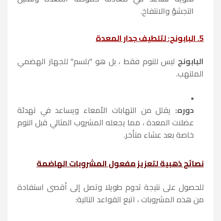
التجشؤ والانتفاخ.
5. البابونج: لتلطيف جدار المعدة
البابونج
ليس للنوم فقط ، بل هو "بلسم" للجهاز الهضمي
الملتهب.
دوره:
يقلل من التهابات الأمعاء ويساعد في تهدئة
عضلات المعدة ، مما يجعله المشروب المثالي قبل النوم
خاصة بعد عشاء متأخر.
نصائح ذهبية لتعزيز مفعول المشروبات الهاضمة
للحصول على نتيجة تدوم طويلا وتصل إلى أقصى استفادة
من هذه المشروبات ، اتبع القواعد التالية: