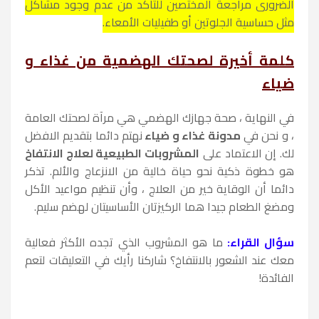
الضروري مراجعة المختصين للتأكد من عدم وجود مشاكل
مثل حساسية الجلوتين أو طفيليات الأمعاء.
كلمة أخيرة لصحتك الهضمية من غذاء و
ضياء
في النهاية ، صحة جهازك الهضمي هي مرآة لصحتك العامة
، و نحن في
مدونة غذاء و ضياء
نهتم دائما بتقديم الافضل
لك. إن الاعتماد على
المشروبات الطبيعية لعلاج الانتفاخ
هو خطوة ذكية نحو حياة خالية من الانزعاج والألم. تذكر
دائما أن الوقاية خير من العلاج ، وأن تنظيم مواعيد الأكل
ومضغ الطعام جيدا هما الركيزتان الأساسيتان لهضم سليم.
سؤال القراء:
ما هو المشروب الذي تجده الأكثر فعالية
معك عند الشعور بالانتفاخ؟ شاركنا رأيك في التعليقات لتعم
الفائدة!