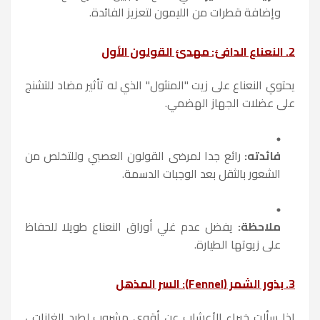
وإضافة قطرات من الليمون لتعزيز الفائدة.
2. النعناع الدافئ: مهدئ القولون الأول
يحتوي النعناع على زيت "المنثول" الذي له تأثير مضاد للتشنج
على عضلات الجهاز الهضمي.
فائدته:
رائع جدا لمرضى القولون العصبي وللتخلص من
الشعور بالثقل بعد الوجبات الدسمة.
ملاحظة:
يفضل عدم غلي أوراق النعناع طويلا للحفاظ
على زيوتها الطيارة.
3. بذور الشمر (Fennel): السر المذهل
إذا سألت خبراء الأعشاب عن أقوى مشروب لطرد الغازات ،