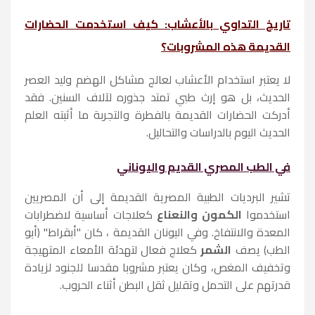
تاريخ التداوي بالأعشاب: كيف استخدمت الحضارات
القديمة هذه المشروبات؟
لا يعتبر استخدام الأعشاب لعالج مشاكل الهضم وليد العصر
الحديث، بل هو إرث طبي تمتد جذوره لآلاف السنين. فقد
أدركت الحضارات القديمة بالفطرة والتجربة ما أثبته العلم
الحديث اليوم بالدراسات والتحاليل.
في الطب المصري القديم واليوناني
تشير البرديات الطبية المصرية القديمة إلى أن المصريين
استخدموا
الكمون والنعناع
كعلاجات أساسية لاضطرابات
المعدة والانتفاخ. وفي اليونان القديمة ، كان "أبقراط" (أبو
الطب) يصف
الشمر
كعلاج فعال لتهدئة الأمعاء المتهيجة
وتخفيف المغص، وكان يعتبر مشروبا مقدسا للجنود لزيادة
قدرتهم على التحمل وتقليل ثقل البطن أثناء الحروب.