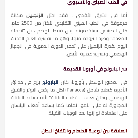
في الطب الصيني والآسيوي
أما في الشرق الأقصى ، فقد احتل
الزنجبيل
مكانة
مرموقة في الطب الصيني التقليدي لأكثر من 2500 عام.
كان الصينيون يستخدمونه ليس فقط للهضم ، بل "لتدفئة
المعدة" وطرد البرودة منها، وهو ما يفسره العلم الحديث
اليوم بقدرة الزنجبيل على تحفيز الدورة الدموية في الجهاز
الهضمي وتسريع عملية الأيض.
سر البابونج في أوروبا القديمة
في العصور الوسطى بأوروبا، كان
البابونج
يزرع في حدائق
الأديرة كعلاج شامل (Panacea) لكل ما يخص التوتر والقلق
الهضمي. وكان يعرف بـ "طبيب النباتات" لأنه يساعد النباتات
المجاورة له على النمو، تماما كما يساعد أمعاء الإنسان
على استعادة توازنها بعد الوجبات الثقيلة.
العلاقة بين نوعية الطعام وانتفاخ البطن